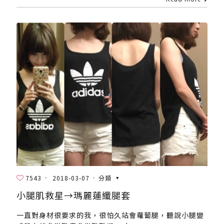
7543
2018-03-07
分類
小腿肌救星→瑪麗蓮纖腿套
一直對身材很要求的我，很怕久站會蘿蔔腿，聽說小腿變