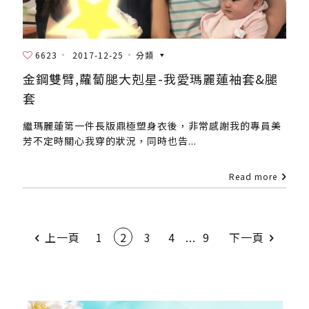
6623
2017-12-25
分類
金鋼雙臂,蘿蔔腿大剋星-我愛瑪麗蓮袖套&腿
套
繼瑪麗蓮第一件長版鼎極塑身衣後，非常感謝我的專員美
芳不定時關心我穿的狀況，同時也告...
Read more
上一頁
1
2
3
4
...
9
下一頁