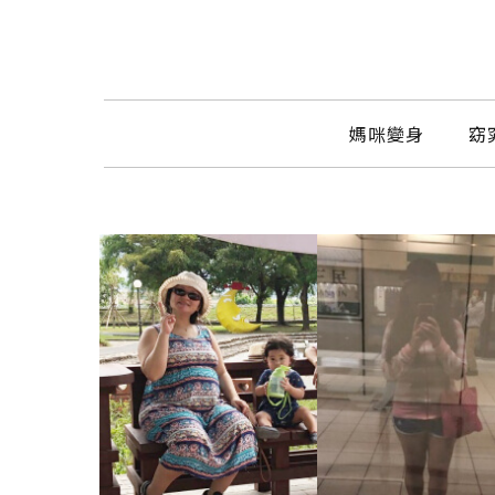
媽咪變身
窈