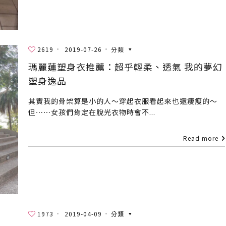
2619
2019-07-26
分類
瑪麗蓮塑身衣推薦：超乎輕柔、透氣 我的夢幻
塑身逸品
其實我的骨架算是小的人～穿起衣服看起來也還瘦瘦的～
但⋯⋯女孩們肯定在脫光衣物時會不...
Read more
1973
2019-04-09
分類