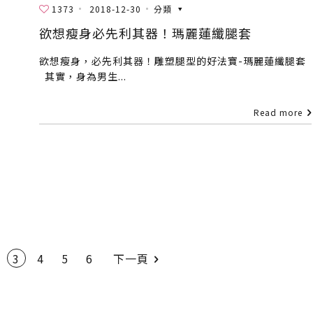
1373
2018-12-30
分類
欲想瘦身必先利其器！瑪麗蓮纖腿套
欲想瘦身，必先利其器！雕塑腿型的好法寶-瑪麗蓮纖腿套
其實，身為男生...
Read more
3
4
5
6
下一頁