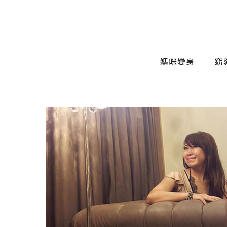
媽咪變身
窈