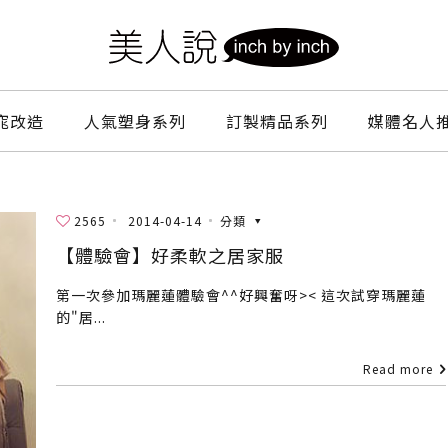
窕改造
人氣塑身系列
訂製精品系列
媒體名人
2565
2014-04-14
分類
【體驗會】好柔軟之居家服
第一次參加瑪麗蓮體驗會^^好興奮呀>< 這次試穿瑪麗蓮
的"居...
Read more