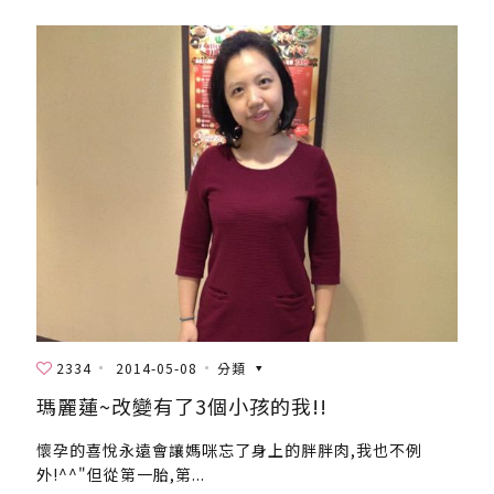
2334
2014-05-08
分類
瑪麗蓮~改變有了3個小孩的我!!
懷孕的喜悅永遠會讓媽咪忘了身上的胖胖肉,我也不例
外!^^"但從第一胎,第...