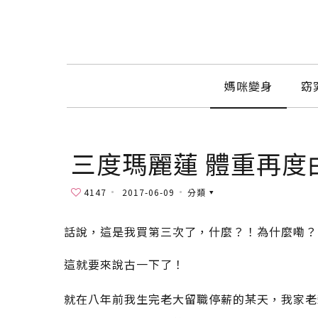
媽咪變身
窈
三度瑪麗蓮 體重再度
4147
2017-06-09
分類
話說，這是我買第三次了，什麼？！為什麼嘞？
這就要來說古一下了！
就在八年前我生完老大留職停薪的某天，我家老