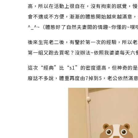
高，所以在活動上很自在，沒有拘束的感覺，慢
會不適或不方便，漸漸的體態開始越來越滿意，體
^_^~（體態好了自然夫妻間的情趣~你懂的~嘿
後來生完老二後，有鑒於第一次的經驗，所以老
第一組又跑去買呢？沒辦法~依照我婆婆每天六
這次“經典”比“s1”的密度還高，但神奇的
廢話不多說，體重再度由7掉到5，老公依然滿