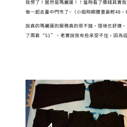
我愣了！居然是瑪麗蓮！！當時看了價錢其實我
後一起去臺中門市了~
（小姐時期體重最輕48
，
說真的瑪麗蓮的服務真的很不錯，環境也舒適，
了兩套“S1”，老實說我有些承受不住，因為