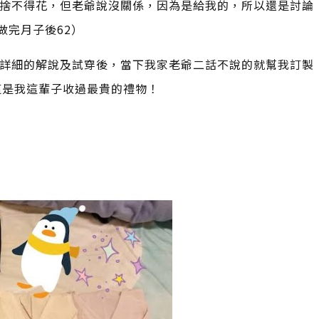
捨不得花，但老爺說沒關係，因為是給我的，所以還是討論
做完月子後62）
詳細的解說及試穿後，當下我家老爺二話不說的就幫我訂製
這是我這輩子收過最貴的禮物！