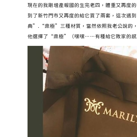
現在的我剛增產報國的生完老四，體重又再度的
到了新竹門市又再度的給它買了兩套，這次遇到
典”.“鼎極”三種材質，當然依照我老公說的
他選擇了“鼎極”（嘿嘿……有種給它敗家的感