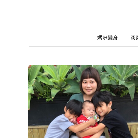
媽咪變身
窈