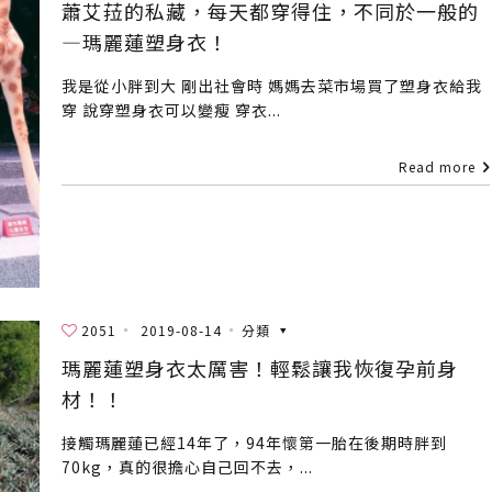
蕭艾菈的私藏，每天都穿得住，不同於一般的
—瑪麗蓮塑身衣！
我是從小胖到大 剛出社會時 媽媽去菜市場買了塑身衣給我
穿 說穿塑身衣可以變瘦 穿衣...
Read more
2051
2019-08-14
分類
瑪麗蓮塑身衣太厲害！輕鬆讓我恢復孕前身
材！！
接觸瑪麗蓮已經14年了，94年懷第一胎在後期時胖到
70kg，真的很擔心自己回不去，...