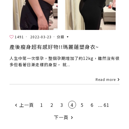
1491
2022-03-23
分類
產後瘦身超有感好物!!瑪麗蓮塑身衣~
人生中第一次懷孕，整個孕期增加了約12kg，雖然沒有很
多但看著日漸走樣的身型， 就...
Read more
上一頁
1
2
3
4
5
6
...
61
下一頁