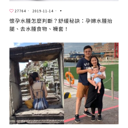
27764
2019-11-14
懷孕水腫怎麼判斷？舒緩秘訣：孕婦水腫抬
腿、去水腫食物、襪套！