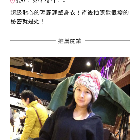
3473
2019-06-11
超級貼心的瑪麗蓮塑身衣！產後拍照還很瘦的
秘密就是她！
推薦閱讀