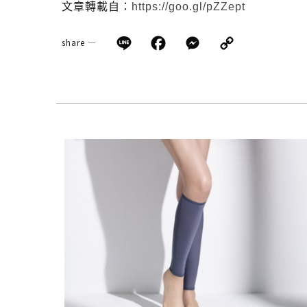
文章轉載自：
https://goo.gl/pZZept
Line
Facebook
Messenge
Copy
share —
Link