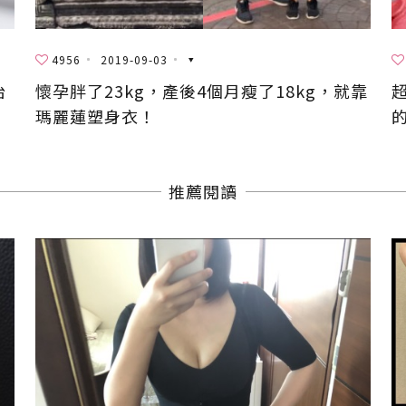
4956
2019-09-03
抬
懷孕胖了23kg，產後4個月瘦了18kg，就靠
瑪麗蓮塑身衣！
推薦閱讀