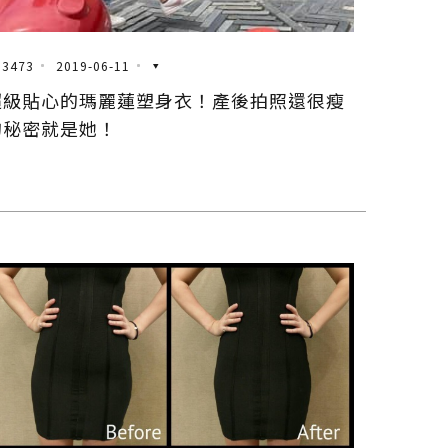
3473
2019-06-11
超級貼心的瑪麗蓮塑身衣！產後拍照還很瘦
的秘密就是她！