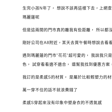
生完小孩N年了， 想說不該再這樣下去，上網查
瑪麗蓮呢
但是這兩間的門市真的離我有些距離， 所以都
剛好公司在A8附近，某天去買午餐時想說去看
遇到瑪麗蓮的門市"花花"超可愛的， 我說我
色， 試穿看看適不適合， 還幫我找到優惠方案
我訂的是柔感S的材質， 是屬於比較輕塑力的
萬一穿不住的話不就浪費錢了
柔感S穿起來沒有印象中塑身衣的不透氣感