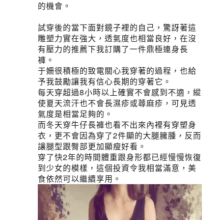
的機會。
試穿後的當下面對鏡子裡的自己，驚訝著這
雕塑力實在強大，透氣度也相當良好，在沒
有壓力的推薦下我訂購了一件鼎極連身長
褲。
于姍很積極的致電關心我穿著的過程，也給
予我鼓勵讓我有信心長期的穿著它。
每天穿超過8小時以上確實不會感到不適，縱
使夏天流汗也不會長濕疹或蕁麻疹，可見透
氣度是相當足夠的。
而冬天穿牛仔長褲也看不出來內裡有穿塑身
衣，更不會因為穿了2件顯的大腿臃腫，反而
讓腿型跟臀部更加顯瘦好看。
穿了快2年的時間體重跟身形都已經慢慢恢復
到少女的模樣，這個投資令我相當滿意，美
食依然可以繼續享用。