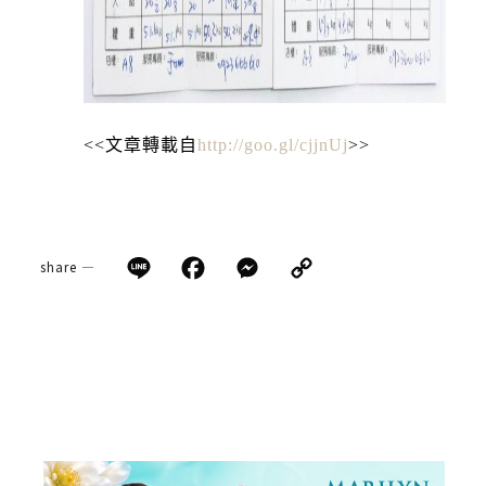
<<文章轉載自
http://goo.gl/cjjnUj
>>
Line
Facebook
Messenger
Copy
share —
Link