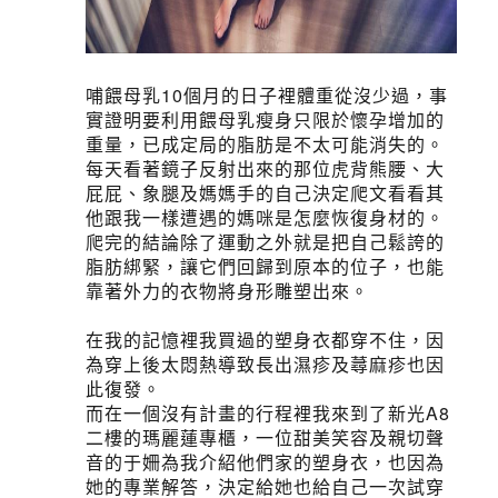
哺餵母乳10個月的日子裡體重從沒少過，事
實證明要利用餵母乳瘦身只限於懷孕增加的
重量，已成定局的脂肪是不太可能消失的。
每天看著鏡子反射出來的那位虎背熊腰、大
屁屁、象腿及媽媽手的自己決定爬文看看其
他跟我一樣遭遇的媽咪是怎麼恢復身材的。
爬完的結論除了運動之外就是把自己鬆誇的
脂肪綁緊，讓它們回歸到原本的位子，也能
靠著外力的衣物將身形雕塑出來。
在我的記憶裡我買過的塑身衣都穿不住，因
為穿上後太悶熱導致長出濕疹及蕁麻疹也因
此復發。
而在一個沒有計畫的行程裡我來到了新光A8
二樓的瑪麗蓮專櫃，一位甜美笑容及親切聲
音的于姍為我介紹他們家的塑身衣，也因為
她的專業解答，決定給她也給自己一次試穿