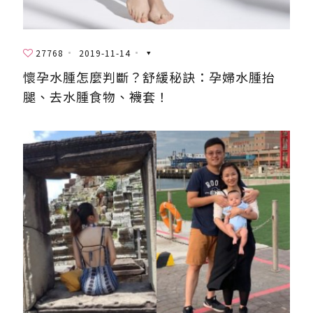
27768
2019-11-14
懷孕水腫怎麼判斷？舒緩秘訣：孕婦水腫抬
腿、去水腫食物、襪套！