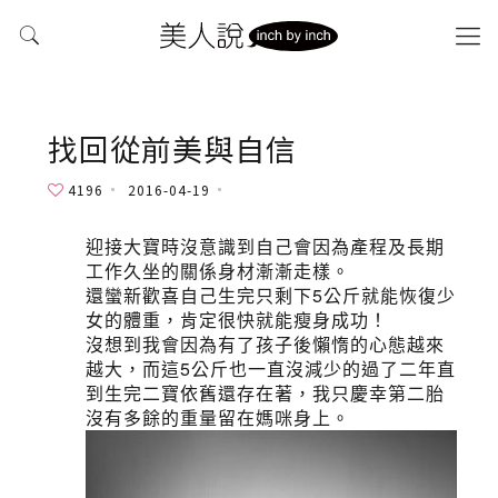
找回從前美與自信
4196
2016-04-19
迎接大寶時沒意識到自己會因為產程及長期
工作久坐的關係身材漸漸走樣。
還蠻新歡喜自己生完只剩下5公斤就能恢復少
女的體重，肯定很快就能瘦身成功！
沒想到我會因為有了孩子後懶惰的心態越來
越大，而這5公斤也一直沒減少的過了二年直
到生完二寶依舊還存在著，我只慶幸第二胎
沒有多餘的重量留在媽咪身上。