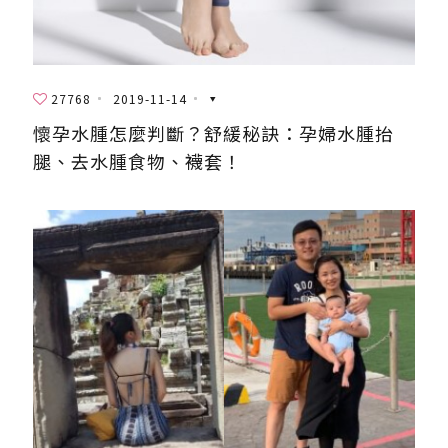
27768
2019-11-14
懷孕水腫怎麼判斷？舒緩秘訣：孕婦水腫抬
腿、去水腫食物、襪套！