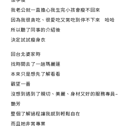
我老公就一直擔心我生完小孩會瘦不回來
因為我很貪吃、很愛吃又常吃到停不下來 哈哈
所以聽了同事的介紹後
決定試試瘦身衣
回台北婆家時
找時間去了一趟瑪麗蓮
本來只是想先了解看看
觀望一番
沒想到遇到了親切、美麗、身材又好的服務專員–
艷芳
整個了解過程讓我感到輕鬆自在
而且她非常專業