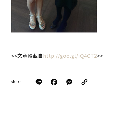
<<文章轉載自
http://goo.gl/iQ4CT2
>>
Line
Facebook
Messenger
Copy
share —
Link