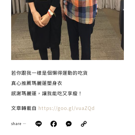
若你跟我一樣是個懶得運動的吃貨
真心推薦瑪麗蓮塑身衣
感謝瑪麗蓮，讓我能吃又享瘦！
文章轉載自
https://goo.gl/vuaZQd
Line
Facebook
Messenger
Copy
share —
Link