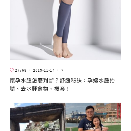
27768
2019-11-14
懷孕水腫怎麼判斷？舒緩秘訣：孕婦水腫抬
腿、去水腫食物、襪套！