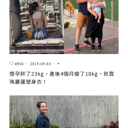
4956
2019-09-03
懷孕胖了23kg，產後4個月瘦了18kg，就靠
瑪麗蓮塑身衣！