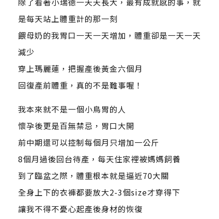
除了看著小瑞德一天天長大，最有成就感的事，就
是每天站上體重計的那一刻
餵母奶的我胃口一天一天增加，體重卻是一天一天
減少
穿上瑪麗蓮，把握產後黃金六個月
回復產前體重，真的不是難事喔！
我本來就不是一個小鳥胃的人
懷孕後更是百無禁忌，胃口大開
前中期還可以控制每個月只增加一公斤
8個月過後回台待產，每天住家裡被媽媽飼養
到了臨盆之際，體重根本就是逼近70大關
全身上下的衣褲都要放大2-3個size才穿得下
讓我不得不憂心起產後身材的恢復