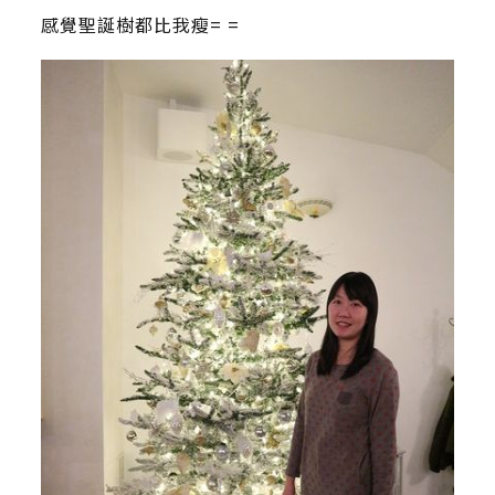
感覺聖誕樹都比我瘦= =