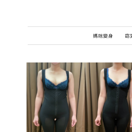
媽咪變身
窈