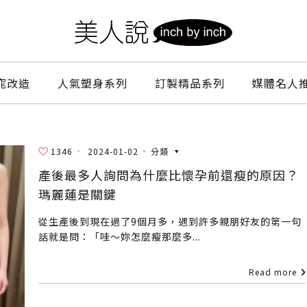
窕改造
人氣塑身系列
訂製精品系列
媒體名人
1346
2024-01-02
分類
產後最多人詢問為什麼比懷孕前還瘦的原因？
瑪麗蓮是關鍵
從生產後到現在過了9個月多，遇到許多親朋好友的第一句
話就是問：「哇～妳怎麼瘦那麼多...
Read more