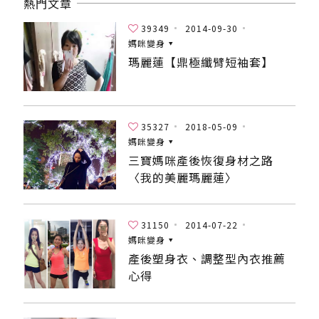
熱門文章
39349
2014-09-30
媽咪變身
瑪麗蓮【鼎極纖臂短袖套】
35327
2018-05-09
媽咪變身
三寶媽咪產後恢復身材之路
〈我的美麗瑪麗蓮〉
31150
2014-07-22
媽咪變身
產後塑身衣、調整型內衣推薦
心得