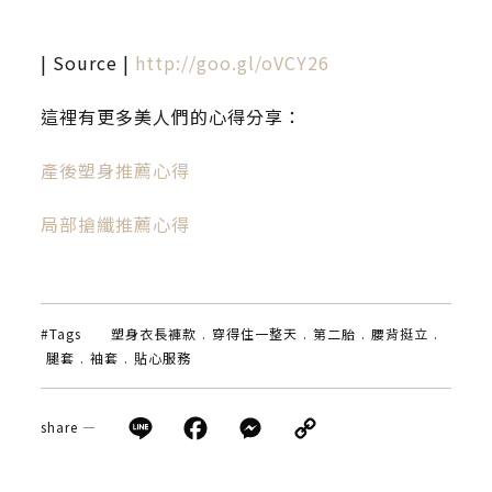
| Source |
http://goo.gl/oVCY26
這裡有更多美人們的心得分享：
產後塑身推薦心得
局部搶纖推薦心得
#Tags
塑身衣長褲款
.
穿得住一整天
.
第二胎
.
腰背挺立
.
腿套
.
袖套
.
貼心服務
Line
Facebook
Messenger
Copy
share —
Link