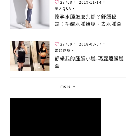
27768
2019-11-14
美人Q&A
懷孕水腫怎麼判斷？舒緩秘
訣：孕婦水腫抬腿、去水腫食
物、襪套！
27760
2018-08-07
媽咪變身
舒緩我的腫脹小腿-瑪麗蓮纖腿
套
more