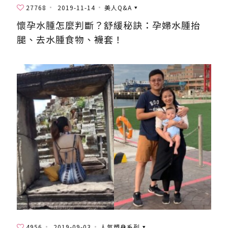
27768
2019-11-14
美人Q&A
懷孕水腫怎麼判斷？舒緩秘訣：孕婦水腫抬
腿、去水腫食物、襪套！
4956
2019-09-03
人氣塑身系列