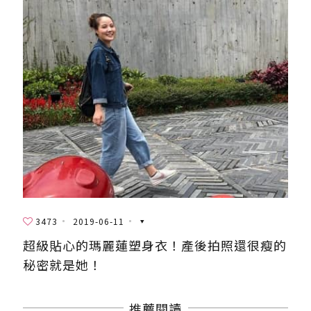
3473
2019-06-11
超級貼心的瑪麗蓮塑身衣！產後拍照還很瘦的
秘密就是她！
推薦閱讀