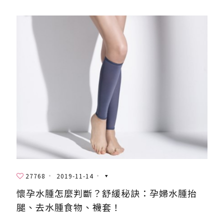
27768
2019-11-14
懷孕水腫怎麼判斷？舒緩秘訣：孕婦水腫抬
腿、去水腫食物、襪套！