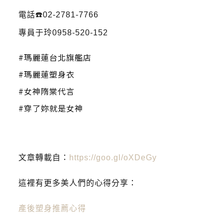
電話☎️02-2781-7766
專員于玲0958-520-152
#瑪麗蓮台北旗艦店
#瑪麗蓮塑身衣
#女神隋棠代言
#穿了妳就是女神
文章轉載自：
https://goo.gl/oXDeGy
這裡有更多美人們的心得分享：
產後塑身推薦心得