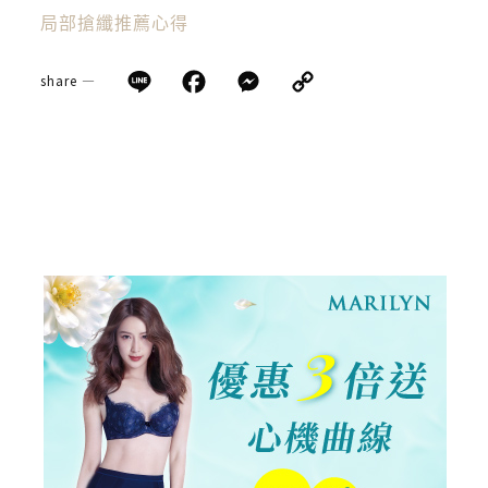
局部搶纖推薦心得
Line
Facebook
Messenger
Copy
share —
Link