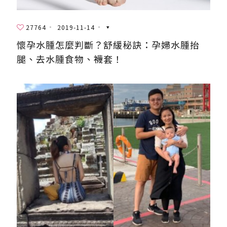
27764
2019-11-14
懷孕水腫怎麼判斷？舒緩秘訣：孕婦水腫抬
腿、去水腫食物、襪套！