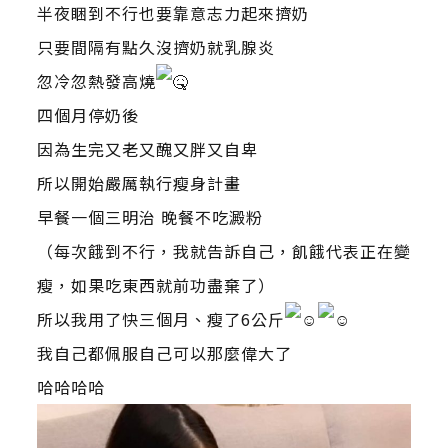
半夜睏到不行也要靠意志力起來擠奶
只要間隔有點久沒擠奶就乳腺炎
忽冷忽熱發高燒
四個月停奶後
因為生完又老又醜又胖又自卑
所以開始嚴厲執行瘦身計畫
早餐一個三明治 晚餐不吃澱粉
（每次餓到不行，我就告訴自己，飢餓代表正在變
瘦，如果吃東西就前功盡棄了）
所以我用了快三個月、瘦了6公斤
我自己都佩服自己可以那麼偉大了
哈哈哈哈