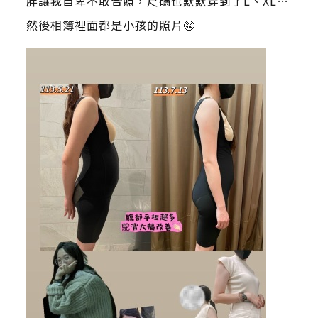
胖讓我自卑不敢合照，尺碼也默默穿到了L、XL…
然後相簿裡面都是小孩的照片🤪