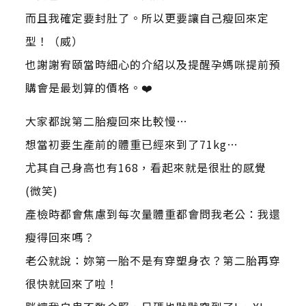
而且我確定要封肚了。所以更要讓自己瘦回來定
型！（威）
也謝謝宥頤當時細心的介紹以及提醒孕媽咪提前預
購會是最划算的價格。❤️
大家都說第二胎瘦回來比較慢…
想當初要生產前的體重已經來到了71kg…
尤其自己身高也有168，看起來就是很壯的感覺
(微笑)
產檢時都會焦慮到每次量體重都會問我老公：我還
瘦得回來嗎？
老公就說：妳第一胎不是有穿塑身衣？第二胎再穿
很快就回來了啦！