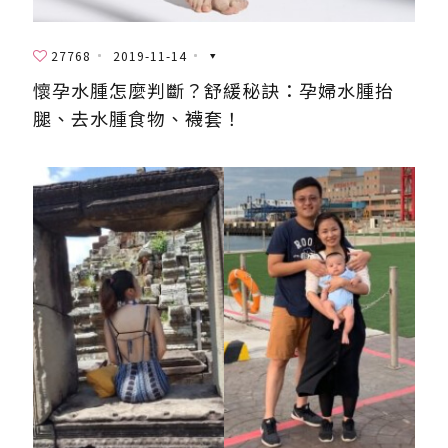
27768
2019-11-14
懷孕水腫怎麼判斷？舒緩秘訣：孕婦水腫抬
腿、去水腫食物、襪套！