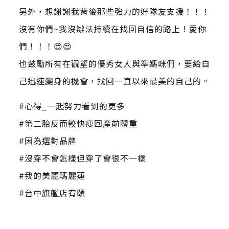
另外，想謝謝我背後那些強力的好隊友支援！！！
沒有你們~我沒辦法持續在找回自信的路上！愛你
們！！！😍😍
也鼓勵所有在觀望的優秀女人與準媽咪們，要給自
己迅速變身的機會，找回一直以來最美的自己的。
#心得_一起努力看到的更多
#第二胎反而較快瘦回產前體重
#因為選對品牌
#沒穿不會怎樣但穿了會很不一樣
#我的美麗瑪麗蓮
#台中旗艦店宥頤