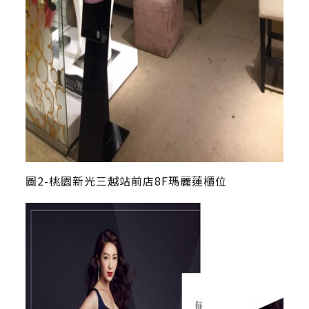
圖2-桃園新光三越站前店8F瑪麗蓮櫃位