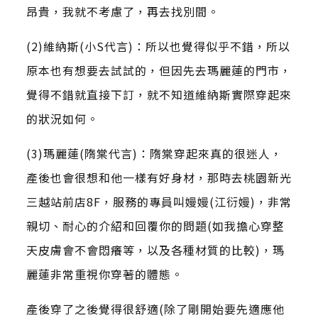
昂貴，我就不考慮了，再去找別間。
(2)維納斯(小S代言)：所以也覺得似乎不錯，所以
原本也有想要去試試的，但因先去瑪麗蓮的門市，
覺得不錯就直接下訂，就不知道維納斯實際穿起來
的狀況如何。
(3)瑪麗蓮(隋棠代言)：隋棠穿起來真的很迷人，
產後也會很想和他一樣有好身材，那時去桃園新光
三越站前店8F，服務的專員叫嫚嫚(江衍嫚)，非常
親切、耐心的介紹和回覆你的問題(如我擔心穿整
天皮膚會不會悶癢等，以及各種材質的比較)，瑪
麗蓮非常重視你穿著的體態。
產後穿了之後覺得很舒適(除了剛開始要先適應他