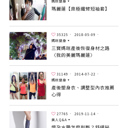
媽咪變身
瑪麗蓮【鼎極纖臂短袖套】
35325
2018-05-09
媽咪變身
三寶媽咪產後恢復身材之路
〈我的美麗瑪麗蓮〉
31149
2014-07-22
媽咪變身
產後塑身衣、調整型內衣推薦
心得
27765
2019-11-14
美人Q&A
懷孕水腫怎麼判斷？舒緩秘