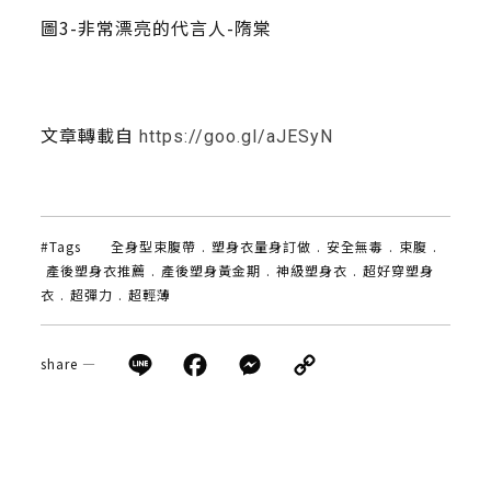
圖3-非常漂亮的代言人-隋棠
文章轉載自
https://goo.gl/aJESyN
#Tags
全身型束腹帶
.
塑身衣量身訂做
.
安全無毒
.
束腹
.
產後塑身衣推薦
.
產後塑身黃金期
.
神級塑身衣
.
超好穿塑身
衣
.
超彈力
.
超輕薄
Line
Facebook
Messenger
Copy
share —
Link