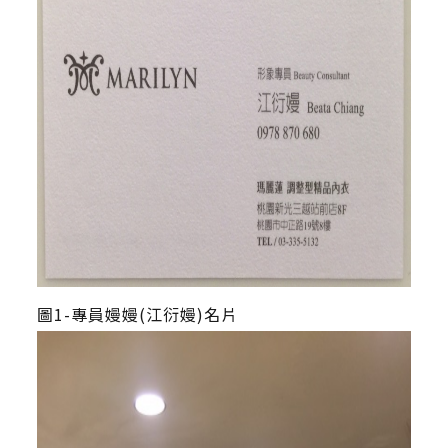
圖1-專員嫚嫚(江衍嫚)名片