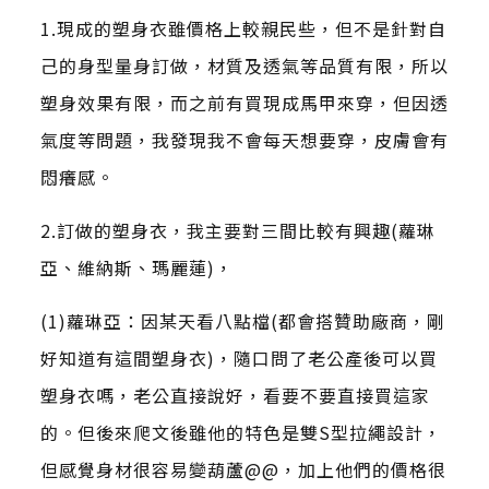
1.現成的塑身衣雖價格上較親民些，但不是針對自
己的身型量身訂做，材質及透氣等品質有限，所以
塑身效果有限，而之前有買現成馬甲來穿，但因透
氣度等問題，我發現我不會每天想要穿，皮膚會有
悶癢感。
2.訂做的塑身衣，我主要對三間比較有興趣(蘿琳
亞、維納斯、瑪麗蓮)，
(1)蘿琳亞：因某天看八點檔(都會搭贊助廠商，剛
好知道有這間塑身衣)，隨口問了老公產後可以買
塑身衣嗎，老公直接說好，看要不要直接買這家
的。但後來爬文後雖他的特色是雙S型拉繩設計，
但感覺身材很容易變葫蘆@@，加上他們的價格很