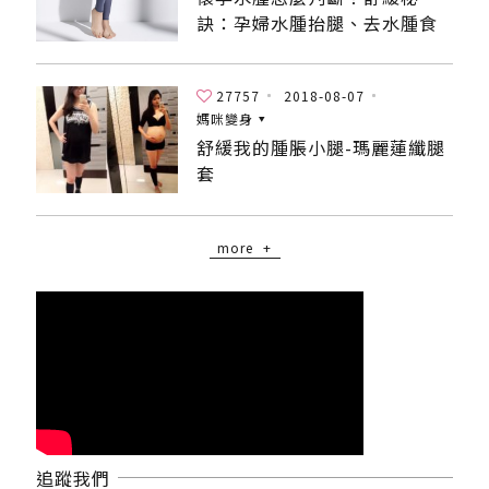
訣：孕婦水腫抬腿、去水腫食
物、襪套！
27757
2018-08-07
媽咪變身
舒緩我的腫脹小腿-瑪麗蓮纖腿
套
more
追蹤我們