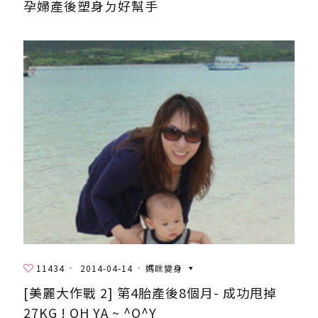
孕婦產後塑身ㄉ好幫手
11434
2014-04-14
媽咪變身
[美麗大作戰 2] 第4胎產後8個月- 成功甩掉
27KG ! OH YA ~ ^O^Y