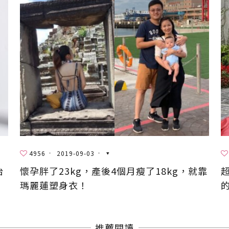
4956
2019-09-03
抬
懷孕胖了23kg，產後4個月瘦了18kg，就靠
瑪麗蓮塑身衣！
推薦閱讀