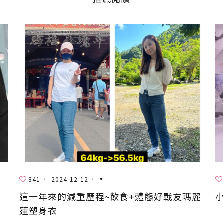
841
2024-12-12
這一年來的減重歷程~飲食+體態好戰友瑪麗
蓮塑身衣