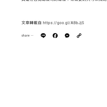
文章轉載自
https://goo.gl/ABbJjS
Line
Facebook
Messenge
Copy
share —
Link