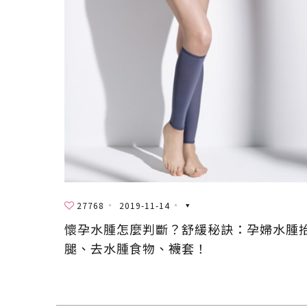
27768
2019-11-14
懷孕水腫怎麼判斷？舒緩秘訣：孕婦水腫
腿、去水腫食物、襪套！