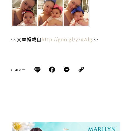
http://goo.gl/yzxWlg
<<文章轉載自
>>
Line
Facebook
Messenger
Copy
share —
Link