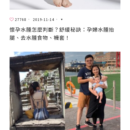
27768
2019-11-14
懷孕水腫怎麼判斷？舒緩秘訣：孕婦水腫抬
腿、去水腫食物、襪套！