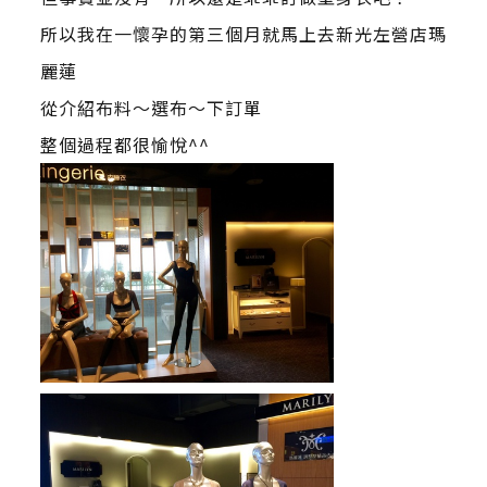
所以我在一懷孕的第三個月就馬上去新光左營店瑪
麗蓮
從介紹布料～選布～下訂單
整個過程都很愉悅^^