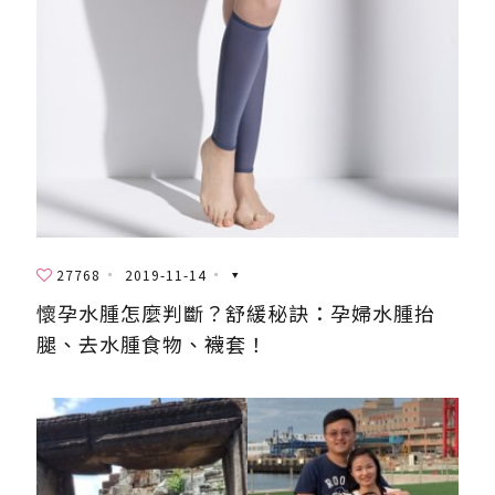
27768
2019-11-14
懷孕水腫怎麼判斷？舒緩秘訣：孕婦水腫抬
腿、去水腫食物、襪套！