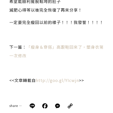
希望能順利擺脫鬆垮的肚子
減肥心得等以後完全恢復了再來分享！
一定要完全瘦回以前的樣子！！！我發誓！！！！
下一篇：
「瘦身＆穿搭」高跟鞋回來了，塑身衣第
一次修改
<<文章轉載自
http://goo.gl/YIcwjn
>>
Line
Facebook
Messenger
Copy
share —
Link