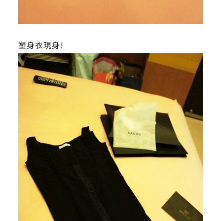
塑身衣現身!