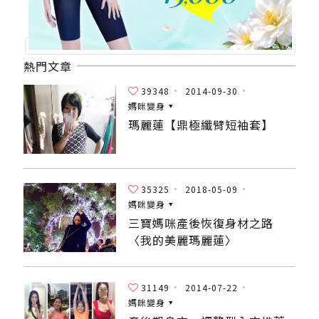
熱門文章
39348
2014-09-30
媽咪變身
瑪麗蓮【鼎極纖臂短袖套】
35325
2018-05-09
媽咪變身
三寶媽咪產後恢復身材之路
〈我的美麗瑪麗蓮〉
31149
2014-07-22
媽咪變身