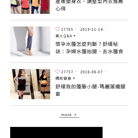
產後塑身衣、調整型內衣推薦
心得
27765
2019-11-14
美人Q&A
懷孕水腫怎麼判斷？舒緩秘
訣：孕婦水腫抬腿、去水腫食
物、襪套！
27757
2018-08-07
媽咪變身
舒緩我的腫脹小腿-瑪麗蓮纖腿
套
more