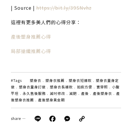
| Source |
https://bit.ly/39SNvhz
這裡有更多美人們的心得分享：
產後塑身推薦心得
局部搶纖推薦心得
#Tags
塑身衣
.
塑身衣推薦
.
塑身衣短褲款
.
塑身衣量身定
做
.
塑身衣量身訂做
.
塑身衣長褲款
.
如廁方便
.
實穿照
.
小腹
平坦
.
永久售後服務
.
減吋修改
.
減肥
.
產後
.
產後塑身衣
.
產
後塑身衣推薦
.
產後塑身黃金期
Line
Facebook
Messenger
Copy
share —
Link