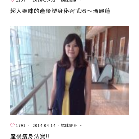
超人媽咪的產後塑身秘密武器～瑪麗蓮
1791
2014-04-14
媽咪變身
產後瘦身法寶!!