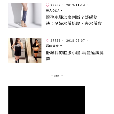
27767
2019-11-14
美人Q&A
懷孕水腫怎麼判斷？舒緩秘
訣：孕婦水腫抬腿、去水腫食
物、襪套！
27759
2018-08-07
媽咪變身
舒緩我的腫脹小腿-瑪麗蓮纖腿
套
more