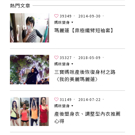
熱門文章
39349
2014-09-30
媽咪變身
瑪麗蓮【鼎極纖臂短袖套】
35327
2018-05-09
媽咪變身
三寶媽咪產後恢復身材之路
〈我的美麗瑪麗蓮〉
31149
2014-07-22
媽咪變身
產後塑身衣、調整型內衣推薦
心得