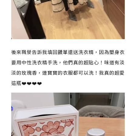
後來珮滎告訴我填回饋單還送洗衣精，因為塑身衣
要用中性洗衣精手洗，他們真的超貼心！味道有淡
淡的玫瑰香，連寶寶的衣服都可以洗！我真的超愛
這瓶❤️❤️❤️❤️