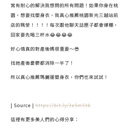
常有耐心的解決我想問的所有問題！如果你身在桃
園，想要找塑身衣，我真心推薦桃園新光三越站前
店的珮滎！！！！每次跟他聊天話匣子都會爆棚，
回家要先喝三杯水😂😂😂😂
好心情真的對產後媽很重要～😎
找她產後憂鬱都消除一半了！
所以真心推薦瑪麗蓮塑身衣，你們也來試試！
| Source |
https://bit.ly/3e5mStb
這裡有更多美人們的心得分享：