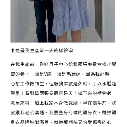
⬆️這是我生產前一天的樣貌😬
在我生產前，剛好月子中心給我兩張免費兌換小腿
套的卷，一張是V牌一張是瑪麗蓮，因為我那時一
心想工作做到生，但服務業就是久站，所以水腫超
嚴重！看到這兩張卷簡直是天上掉下來的禮物🎁，
救星來著！加上我家本身做裁縫，早在懷孕前，我
就跟我老公溝通，我要量身訂做的塑身衣，雖然塑
身衣品牌琳瑯滿目，就抱著期待又怕受傷害的心