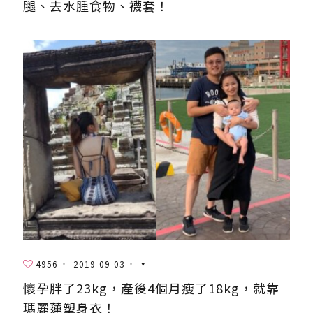
腿、去水腫食物、襪套！
4956
2019-09-03
懷孕胖了23kg，產後4個月瘦了18kg，就靠
瑪麗蓮塑身衣！