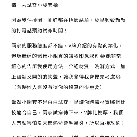
情，去試穿小腿套😂
因為我住桃園，剛好都在桃園站前，於是興致勃勃
的打電話預約試穿時間！
兩家的服務態度都不錯，V牌介紹的有點商業化，
但瑪麗蓮的珮滎小姐真的讓我印象深刻😂她非常
細心的告訴我使用方法，介紹材質，洗滌方式，加
上幽默又開朗的笑聲，讓我覺得我會優先考慮😂
（有時候人有沒有得你的緣真的很重要）
當然小腿套不是白白試穿，是讓你體驗材質哪個比
較適合自己，兩家試穿傳下來，V牌比較厚，我個
人有點害怕夏天悶熱背會毛囊炎，所以直接放棄！