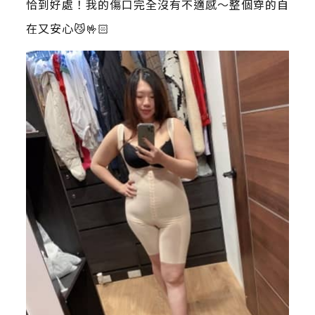
恰到好處！我的傷口完全沒有不適感～整個穿的自
在又安心😼🤟🏻