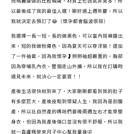
而瑪麗蓮做的比較親膚，材質上也透氣非常多！所
以最後成了我的最佳人選！剛好遇上週年慶，所以
我就決定去預訂了😂（懷孕都會腦波很弱）
我選擇一長一短，長的做黑色，可以當內搭褲露出
來，短的我做粉膚色，因為夏天可以穿洋裝！還加
了一件袖套，因為我懷孕🤰掰掰袖超嚴重的，胸部
因為穿哺乳內衣，整個走山外擴，所以我在訂購時
遇見未來，就決心一定要買！！
產後生活很快就到來了，大家剛剛都看到我的肚子
有多麼巨大，產後皮鬆到懷疑人生，我因為是剖腹
產，所以比自然產的媽咪們要晚兩週左右才能穿塑
身衣，但因為我產後傷口並沒有很不舒服，所以我
就一直盧珮滎來月子中心幫我量身🤣