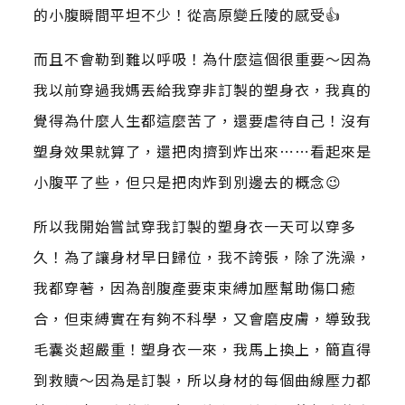
的小腹瞬間平坦不少！從高原變丘陵的感受👍
而且不會勒到難以呼吸！為什麼這個很重要～因為
我以前穿過我媽丟給我穿非訂製的塑身衣，我真的
覺得為什麼人生都這麼苦了，還要虐待自己！沒有
塑身效果就算了，還把肉擠到炸出來⋯⋯看起來是
小腹平了些，但只是把肉炸到別邊去的概念😉
所以我開始嘗試穿我訂製的塑身衣一天可以穿多
久！為了讓身材早日歸位，我不誇張，除了洗澡，
我都穿著，因為剖腹產要束束縛加壓幫助傷口癒
合，但束縛實在有夠不科學，又會磨皮膚，導致我
毛囊炎超嚴重！塑身衣一來，我馬上換上，簡直得
到救贖～因為是訂製，所以身材的每個曲線壓力都