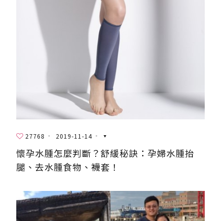
27768
2019-11-14
懷孕水腫怎麼判斷？舒緩秘訣：孕婦水腫抬
腿、去水腫食物、襪套！