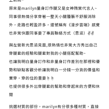
原來是marilyn量身訂作腿又是女神隋棠代言人~
同事很熱情分享穿著一整天小腿腫脹不舒服消除
外，走路也輕盈許多，還號稱有《漫步雲端》感覺
也非常快跟同事要了專員聯絡方式（思涵）✌✌
與左營新光思涵見面,很熱情也非常大方秀出自己
穿腿套的經驗和腿套對我的小腿搭配幫助~
也讓我明白量身訂作和非量身訂作差別在那裡和優
勢和缺點客觀分析讓我明白一分錢一分貨的價值和
實穿，穿的住的重要☝️☝️
也提供很多外出穿腿套的幫助和穿起來的方便和休
閒
挑選材質的部份，marilyn有分很多種材質，直接