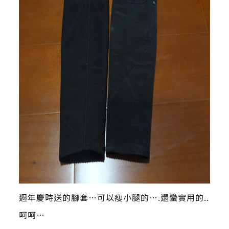
週年慶時送的腳套…可以瘦小腿的….還蠻實用的..
呵呵…