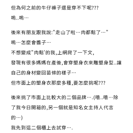
但為何之前的牛仔褲子還是穿不下呢???
嗚..嗚…
後來有朋友跟我說:"走山了啦…肉都鬆了…"
嗚…怎麼會醬子…
不想變成"肉鬆'的我,上網爬了一下文,
發現有很多媽媽在產後,會穿塑身衣來雕塑身型..讓
自己的身材變回苗條的樣子…
但市面上的塑身衣那麼多種,要怎麼挑呢???
後來挑了市面上比較大的二個品牌….(嘻..嘻…除
了我今日開箱的,另一個就是知名女主持人代言
的…)
我先到這二個櫃上去試穿….