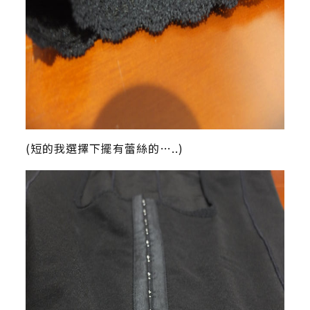
(短的我選擇下擺有蕾絲的…..)