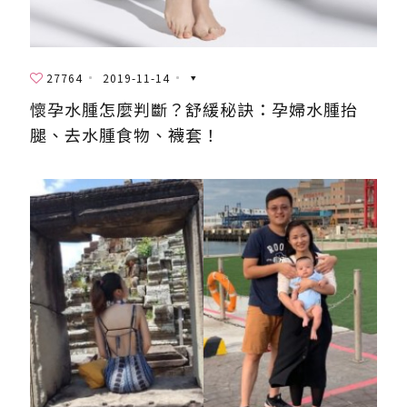
27764
2019-11-14
懷孕水腫怎麼判斷？舒緩秘訣：孕婦水腫抬
腿、去水腫食物、襪套！