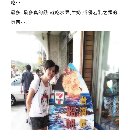
吃…
最多..最多真的餓,就吃水果,牛奶,或優若乳之類的
東西….