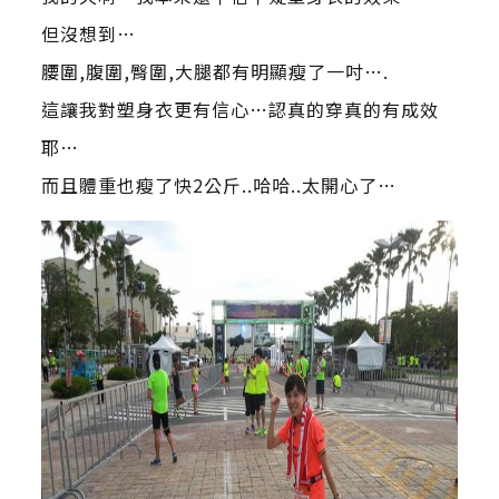
但沒想到…
腰圍,腹圍,臀圍,大腿都有明顯瘦了一吋….
這讓我對塑身衣更有信心…認真的穿真的有成效
耶…
而且體重也瘦了快2公斤..哈哈..太開心了…