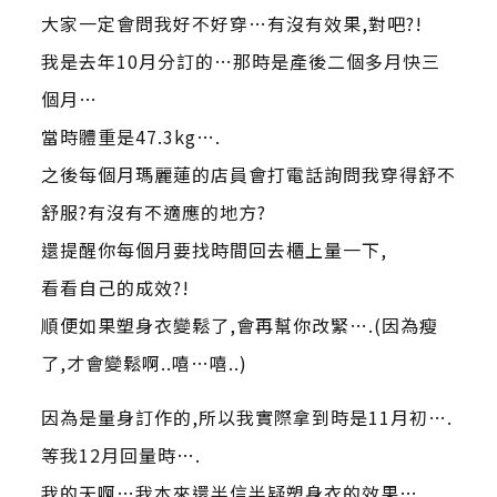
大家一定會問我好不好穿…有沒有效果,對吧?!
我是去年10月分訂的…那時是產後二個多月快三
個月…
當時體重是47.3kg….
之後每個月瑪麗蓮的店員會打電話詢問我穿得舒不
舒服?有沒有不適應的地方?
還提醒你每個月要找時間回去櫃上量一下,
看看自己的成效?!
順便如果塑身衣變鬆了,會再幫你改緊….(因為瘦
了,才會變鬆啊..嘻…嘻..)
因為是量身訂作的,所以我實際拿到時是11月初….
等我12月回量時….
我的天啊…我本來還半信半疑塑身衣的效果…