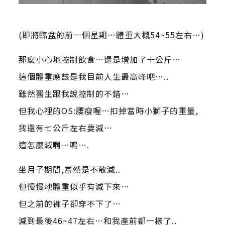
(即將臨盆的前一個星期…體重大概54~55左右…)
那麼小心地控制飲食…還是增加了十公斤…
這個體重應該是我目前人生最高峰吧…..
雖然醫生跟我說控制的不錯…
但我心裡的OS:腰瘦喔…扣掉當時小獅子的重量,
我還有七公斤左右要減…
這怎麼減啊…嗚….
坐月子期間,當然是不敢減..
但慢慢地體重似乎有減下來…
但之前的褲子卻穿不下了…
減到最後46~47左右…和我產前都一樣了..