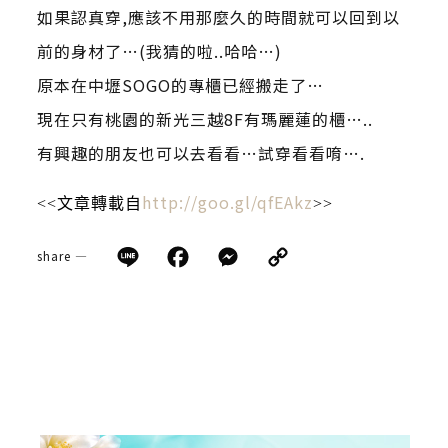
如果認真穿,應該不用那麼久的時間就可以回到以
前的身材了…(我猜的啦..哈哈…)
原本在中壢SOGO的專櫃已經搬走了…
現在只有桃園的新光三越8F有瑪麗蓮的櫃…..
有興趣的朋友也可以去看看…試穿看看唷….
http://goo.gl/qfEAkz
<<文章轉載自
>>
Line
Facebook
Messenger
Copy
share —
Link