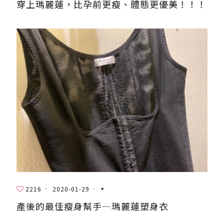
穿上瑪麗蓮，比孕前更瘦、體態更優美！！！
2216
2020-01-29
產後的最佳瘦身幫手—瑪麗蓮塑身衣