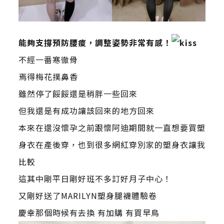
能夠支撐預防腰痠，調整姿勢非常有感！
不經一番寒徹骨
焉得梅花撲鼻香
雖然停了餒餒還是稍胖一些回來
但我還是有成功讓該回來的地方回來
本來在還沒懷孕之前跟懷阿迪期間就一直想要買塑
身衣在產後穿，也到很多網紅穿別家的塑身衣讓我
比較
這其中剛平日剛好班不多訂好月子中心！
又剛好送了MARILYN塑身腿襪體驗卷
慶幸那個時候有去換 有加購 有買早鳥