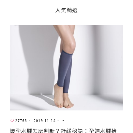
人氣精選
27768
2019-11-14
懷孕水腫怎麼判斷？舒緩秘訣：孕婦水腫抬