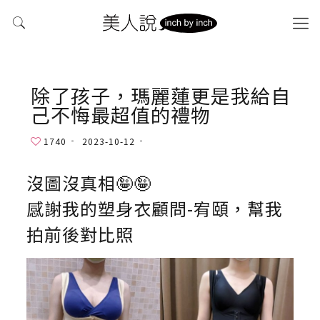
除了孩子，瑪麗蓮更是我給自
己不悔最超值的禮物
1740
2023-10-12
沒圖沒真相🤪🤪
感謝我的塑身衣顧問-宥頤，幫我
拍前後對比照