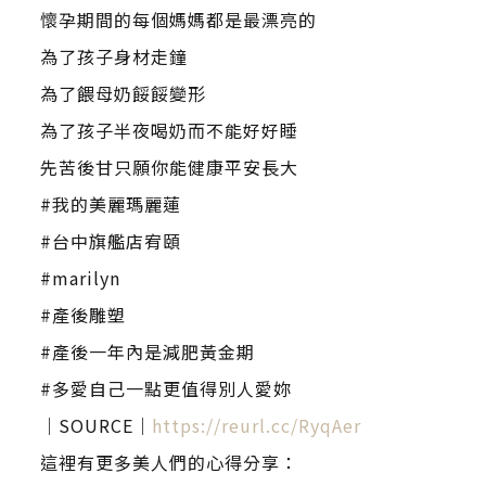
懷孕期間的每個媽媽都是最漂亮的
為了孩子身材走鐘
為了餵母奶餒餒變形
為了孩子半夜喝奶而不能好好睡
先苦後甘只願你能健康平安長大
#我的美麗瑪麗蓮
#台中旗艦店宥頤
#marilyn
#產後雕塑
#產後一年內是減肥黃金期
#多愛自己一點更值得別人愛妳
｜SOURCE｜
https://reurl.cc/RyqAer
這裡有更多美人們的心得分享：