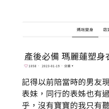
媽咪變身
窈
產後必備 瑪麗蓮塑身
1058
2023-01-19
分類
記得以前陪當時的男友
表妹，同行的表姊也有
乎，沒有寶寶的我只有