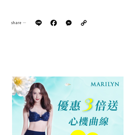
Line
Facebook
Messenger
Copy
share —
Link