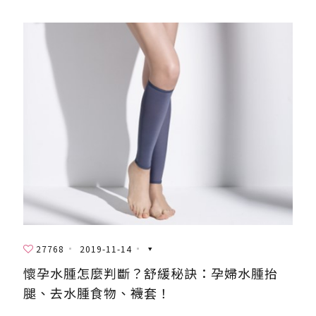
27768
2019-11-14
懷孕水腫怎麼判斷？舒緩秘訣：孕婦水腫抬
腿、去水腫食物、襪套！