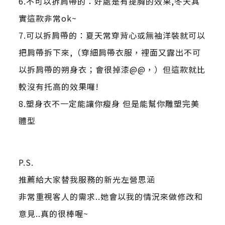
6.不可以拆肩帶的：好處是有提胸的效果,冬天其
實這款非常ok~
7.可以拆肩帶的：夏天常穿背心或無袖洋裝就可以
把肩帶拆下來,（穿細肩帶衣服，裡面又露出不可
以拆肩帶的朔身衣；會很掉漆@@，）但這款就比
較沒有托高的效果囉!
8.塑身衣不一定能讓你瘦身 但是能幫你雕塑完美
體型
P.S.
推薦給大家替我服務的新光左營思涵
非常重視客人的需求..她會以我的情況來做修改和
意見..真的很棒喔~