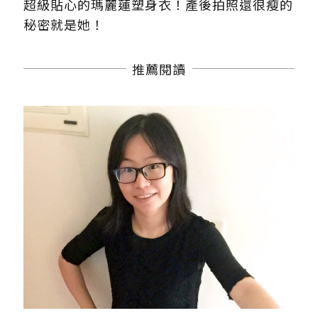
超級貼心的瑪麗蓮塑身衣！產後拍照還很瘦的
秘密就是她！
推薦閱讀