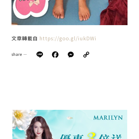
文章轉載自
https://goo.gl/iukDWi
Line
Facebook
Messenger
Copy
share —
Link