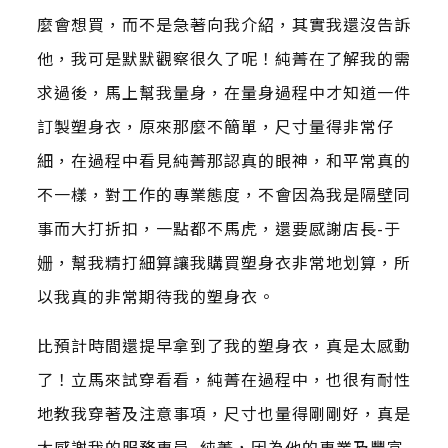
麼會想買，而不是急著向我介紹，其實我還沒告訴
他，我可是默默觀察很久了呢！純菁在了解我的需
求過後，馬上幫我量身，在量身過程中才知道一件
訂製塑身衣，原來那麼不簡單，尺寸量得非常仔
細，在過程中看見純菁那認真的眼神，和平常真的
不一樣，對工作的專業態度，不會因為我是隔壁同
事而大打折扣，一點都不馬虎，還要感謝店長-于
姗，幫我精打細算讓我購買塑身衣非常地划算，所
以我真的非常期待我的塑身衣。
比預計時間還提早拿到了我的塑身衣，真是太感動
了！立馬來試穿看看，純菁在過程中，也很有耐性
地教我穿著及注意事項，尺寸也量得剛剛好，真是
太感謝我的服務專員–純菁，因為他的專業及豐富