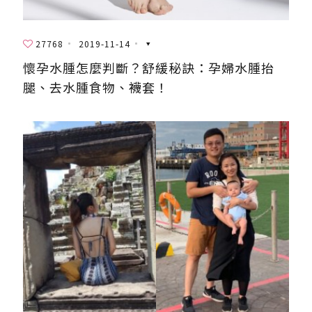
27768
2019-11-14
懷孕水腫怎麼判斷？舒緩秘訣：孕婦水腫抬
腿、去水腫食物、襪套！