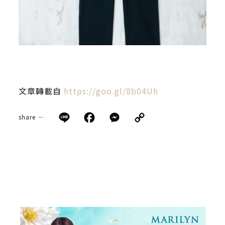
文章轉載自
https://goo.gl/8b04Uh
Line
Facebook
Messenger
Copy
share —
Link