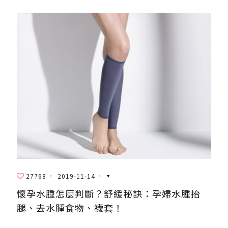
27768
2019-11-14
懷孕水腫怎麼判斷？舒緩秘訣：孕婦水腫抬
腿、去水腫食物、襪套！