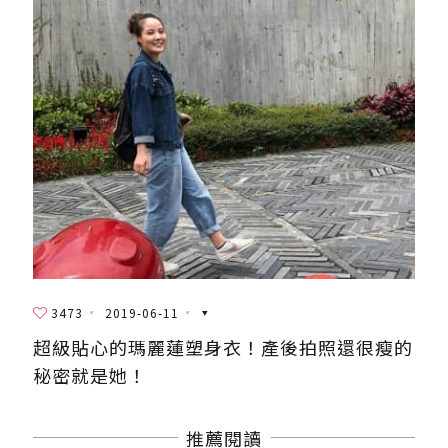
3473
2019-06-11
超級貼心的瑪麗蓮塑身衣！產後拍照還很瘦的
秘密就是她！
推薦閱讀