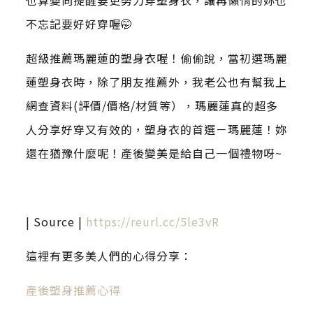
也算變向提醒要更努力穿塑身衣，讓再懶惰的妳也
不忘記要好好穿喔🤭
超級推薦瑪麗蓮的塑身衣喔！偷偷說，當初選瑪麗
蓮塑身衣時，除了朋友推薦外，我老公也有幫我上
網查資料(評價/價格/材質等），瑪麗蓮真的超多
人分享好穿又有效的，塑身衣的首選－瑪麗蓮！妳
還在猶豫什麼呢！產後變美是給自己一個禮物呀~
| Source |
https://reurl.cc/5le3vR
這裡有更多美人們的心得分享：
產後塑身推薦心得