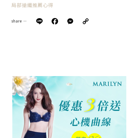
局部搶纖推薦心得
Line
Facebook
Messenger
Copy
share —
Link