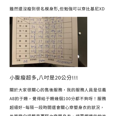
雖然還沒瘦到很名模身形,但勉強可以穿比基尼XD
小腹瘦超多,八吋是20公分!!!
關於大家很關心的售後服務，我的服務人員是信義
A8的于姍，覺得給于姍幾個100分都不夠呀！服務
超級好~每隔一段時間還會關心穿塑身衣的狀況，