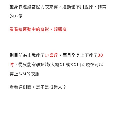
塑身衣還能當壓力衣來穿，運動也不用脫掉，非常
的方便
看看這運動中的背影，超顯瘦
30
到目前為止我瘦了
17公斤
，而且全身上下瘦了
吋
，從只能穿孕婦裝(大概XL或XXL)到現在可以
穿上S-M的衣
服
看看這側面，是不是很迷人？