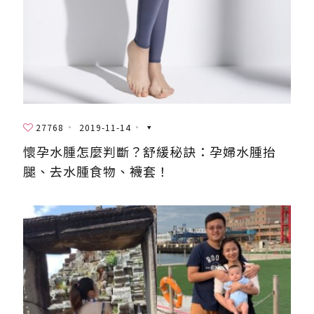
27768
2019-11-14
懷孕水腫怎麼判斷？舒緩秘訣：孕婦水腫抬
腿、去水腫食物、襪套！