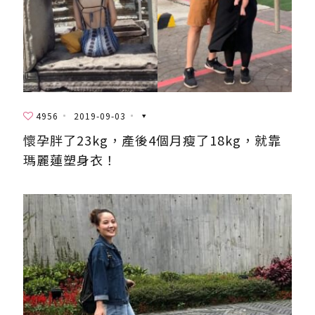
4956
2019-09-03
懷孕胖了23kg，產後4個月瘦了18kg，就靠
瑪麗蓮塑身衣！