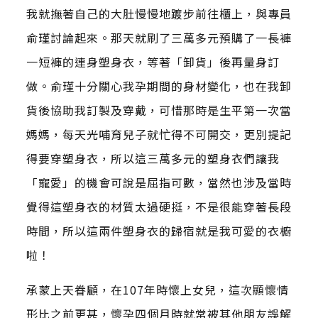
我就撫著自己的大肚慢慢地踱步前往櫃上，與專員
俞瑾討論起來。那天就刷了三萬多元預購了一長褲
一短褲的連身塑身衣，等著「卸貨」後再量身訂
做。俞瑾十分關心我孕期間的身材變化，也在我卸
貨後協助我訂製及穿戴，可惜那時是生平第一次當
媽媽，每天光哺育兒子就忙得不可開交，更別提記
得要穿塑身衣，所以這三萬多元的塑身衣們讓我
「寵愛」的機會可說是屈指可數，當然也涉及當時
覺得這塑身衣的材質太過硬挺，不是很能穿著長段
時間，所以這兩件塑身衣的歸宿就是我可愛的衣櫥
啦！
承蒙上天眷顧，在107年時懷上女兒，這次顯懷情
形比之前更甚，懷孕四個月時就常被其他朋友誤解