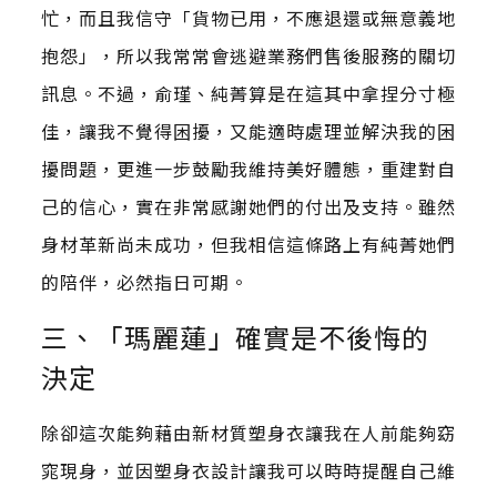
忙，而且我信守「貨物已用，不應退還或無意義地
抱怨」，所以我常常會逃避業務們售後服務的關切
訊息。不過，俞瑾、純菁算是在這其中拿捏分寸極
佳，讓我不覺得困擾，又能適時處理並解決我的困
擾問題，更進一步鼓勵我維持美好體態，重建對自
己的信心，實在非常感謝她們的付出及支持。雖然
身材革新尚未成功，但我相信這條路上有純菁她們
的陪伴，必然指日可期。
三、「瑪麗蓮」確實是不後悔的
決定
除卻這次能夠藉由新材質塑身衣讓我在人前能夠窈
窕現身，並因塑身衣設計讓我可以時時提醒自己維