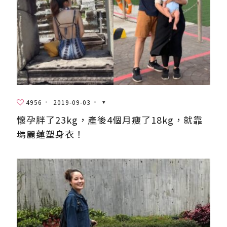
4956
2019-09-03
懷孕胖了23kg，產後4個月瘦了18kg，就靠
瑪麗蓮塑身衣！