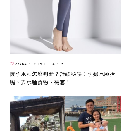
27764
2019-11-14
懷孕水腫怎麼判斷？舒緩秘訣：孕婦水腫抬
腿、去水腫食物、襪套！