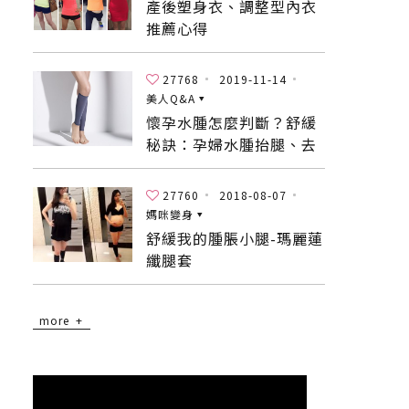
產後塑身衣、調整型內衣
推薦心得
27768
2019-11-14
美人Q&A
懷孕水腫怎麼判斷？舒緩
秘訣：孕婦水腫抬腿、去
水腫食物、襪套！
27760
2018-08-07
媽咪變身
舒緩我的腫脹小腿-瑪麗蓮
纖腿套
more