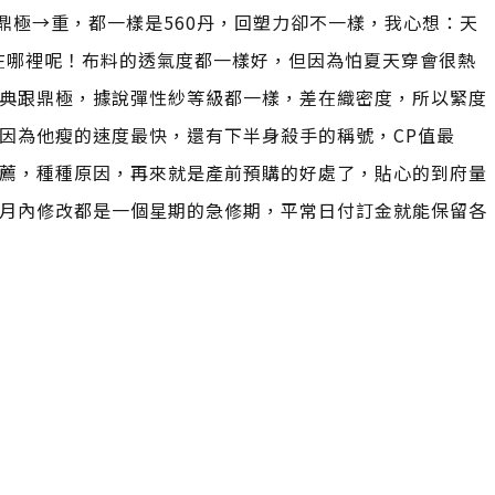
 鼎極→重，都一樣是560丹，回塑力卻不一樣，我心想：天
在哪裡呢！布料的透氣度都一樣好，但因為怕夏天穿會很熱
典跟鼎極，據說彈性紗等級都一樣，差在織密度，所以緊度
因為他瘦的速度最快，還有下半身殺手的稱號，CP值最
薦，種種原因，再來就是產前預購的好處了，貼心的到府量
月內修改都是一個星期的急修期，平常日付訂金就能保留各