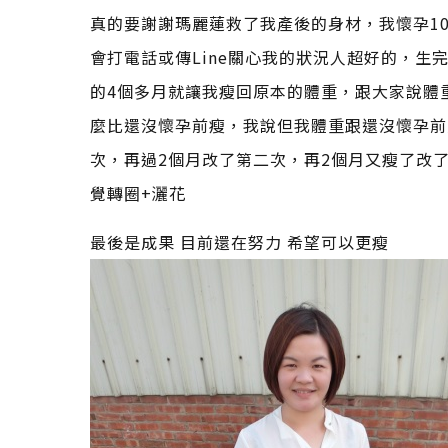
真的要謝謝瑪麗蓮救了我產後的身材，我懷孕1
會打電話或傳Line關心我的狀況人超好的，生
的4個多月就讓我瘦回原本的體重，跟大家說體
麼比還沒懷孕前瘦，我說但我體重跟還沒懷孕前
次，再過2個月改了第二次，再2個月又瘦了改
覺轉圈+灑花
最後是成果 目前還在努力 希望可以更瘦