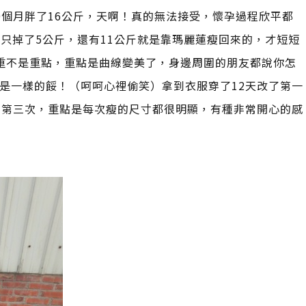
0個月胖了16公斤，天啊！真的無法接受，懷孕過程欣平都
完只掉了5公斤，還有11公斤就是靠瑪麗蓮瘦回來的，才短短
重不是重點，重點是曲線變美了，身邊周圍的朋友都說你怎
是一樣的餒！（呵呵心裡偷笑）拿到衣服穿了12天改了第一
了第三次，重點是每次瘦的尺寸都很明顯，有種非常開心的感