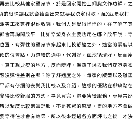
再去比較其他家塑身衣，於是回家開始上網爬文作功課，之
介紹的很快讓我試套袖套出來就要我決定付款，蘿X亞是我打
派專車來家裡跟你收錢，我個人是覺得怪怪的，在了解了其
都會再詢問欣平，比如穿塑身衣主要功用在哪？欣平說：穿
位置，有彈性的塑身衣穿起來比較舒適之外，適當的緊度以
確的位置點，力道給的適中，代謝好，血液循環好，反而瘦
，真正想要瘦的地方﹐反而變胖，顛覆了過去我們穿塑身衣
跟沒彈性差別在哪？除了舒適度之外，每家的版型以及雕塑
平都有仔細的去幫我比較以及介紹，這樣的優點在哪缺點在
覺得比較舒服的方式，畢竟買完，還要售後服務，專員當然
所以緊度比較適當舒服，不是死緊的感覺，胃的地方不會做
要穿得住才會有效果，所以後來經過各方面評比之後，才決