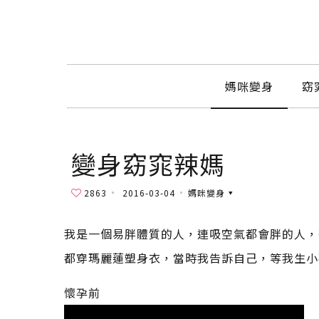
媽咪變身
窈
變身窈窕辣媽
2863
2016-03-04
媽咪變身
我是一個易胖體質的人，連吸空氣都會胖的人，
都穿瑪麗蓮塑身衣，當時我告訴自己，等我生小
懷孕前