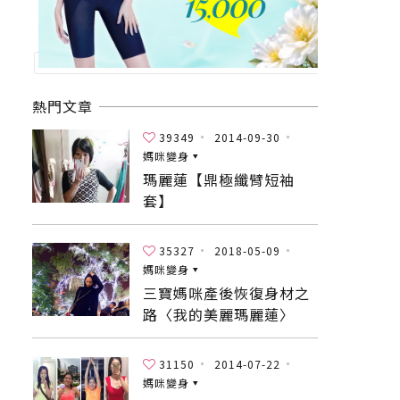
熱門文章
39349
2014-09-30
媽咪變身
瑪麗蓮【鼎極纖臂短袖
套】
35327
2018-05-09
媽咪變身
三寶媽咪產後恢復身材之
路〈我的美麗瑪麗蓮〉
31150
2014-07-22
媽咪變身