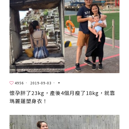
4956
2019-09-03
懷孕胖了23kg，產後4個月瘦了18kg，就靠
瑪麗蓮塑身衣！