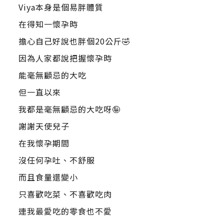
Viya本身是個易胖體質
在得知一懷孕時
擔心自己好說也胖個20公斤🤣
因為人家都說把握懷孕時
能毫無顧忌的大吃
但一直以來
我都是毫無顧忌的大吃呀🤪
謝謝天使兒子
在我懷孕期間
沒任何孕吐、不舒服
而且食量還變小
只喜歡吃菜、不喜歡吃肉
連我最愛吃的零食也不愛