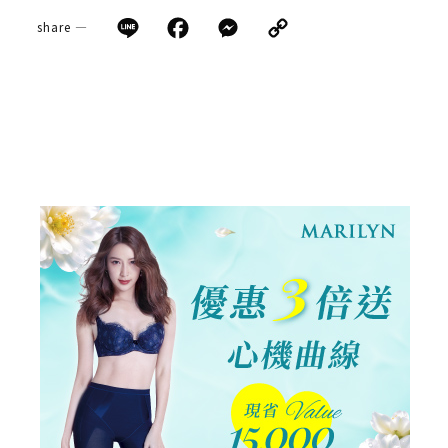
Line
Facebook
Messenger
Copy
share —
Link