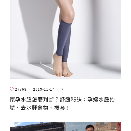
27768
2019-11-14
懷孕水腫怎麼判斷？舒緩秘訣：孕婦水腫抬
腿、去水腫食物、襪套！