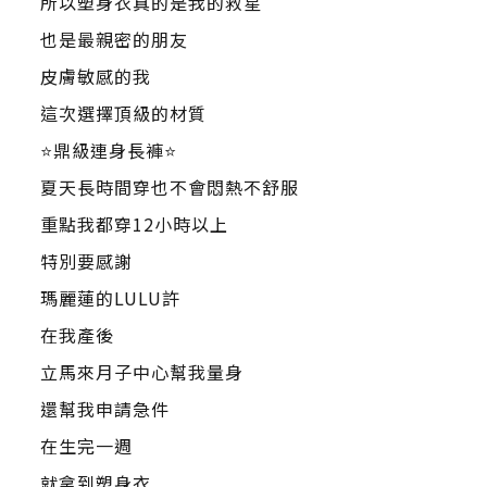
所以塑身衣真的是我的救星
也是最親密的朋友
皮膚敏感的我
這次選擇頂級的材質
⭐️鼎級連身長褲⭐️
夏天長時間穿也不會悶熱不舒服
重點我都穿12小時以上
特別要感謝
瑪麗蓮的LULU許
在我產後
立馬來月子中心幫我量身
還幫我申請急件
在生完一週
就拿到塑身衣