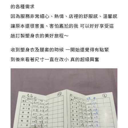
的各種需求
因為服務非常細心、熱情、店裡的舒服感、溫馨感
讓原本還很害羞、害怕尷尬的我 可以好好享受這
趟訂製塑身衣的美好旅程～
收到塑身衣及腿套的時候 一開始還覺得有點緊
到後來看著尺寸一直在改小 真的超級興奮