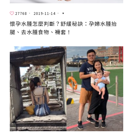
27768
2019-11-14
懷孕水腫怎麼判斷？舒緩秘訣：孕婦水腫抬
腿、去水腫食物、襪套！