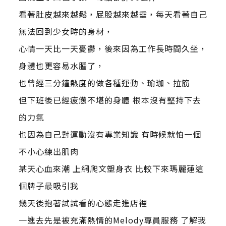
看著肚皮越來越鬆，屁股越來越垂，每天看著自己
無法回到少女時的身材，
心情一天比一天憂鬱，後來因為工作長時間久坐，
身體也更容易水腫了，
也曾經三分鐘熱度的做各種運動、瑜珈、拉筋
但下班後已經疲憊不堪的身體 根本沒有堅持下去
的力氣
也因為自己對運動沒有專業知識 有時候就怕一個
不小心練出肌肉
某天心血來潮 上網爬文塑身衣 比較下來瑪麗蓮這
個牌子最吸引我
幾天後抱著試試看的心態走進店裡
一進去先是被充滿熱情的Melody專員服務 了解我