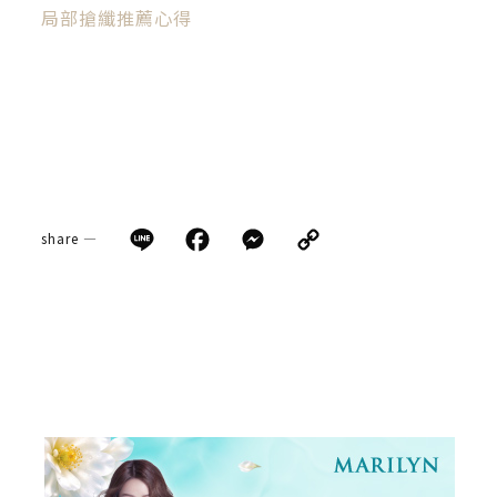
局部搶纖推薦心得
Line
Facebook
Messenger
Copy
share —
Link